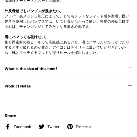
る繊維メーカーさんの努力の賜物。
外反母趾でもパンプスが履きたい。
アッパー裏メッシュ加工によって、とてもソフトなフィット感を実現。固い
裏革を使用したパンプスでは、いつも骨が当たって痛い。軽度の外反母趾で
あれば、チャンレンジしてみたくなる履き心地です。
溝にハマっても破けない。
靴と同素材の巻ヒールって高級感はあるけど、溝にハマったりひっかけたり
するとすぐ破れるのが難点。アイコンはデイリーに履いていただきたいか
ら、靴とマッチするマットな塗りヒールを採用しました。
What is the size of this item?
Product Notes
Share
Facebook
Twitter
Pinterest