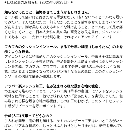
※仕様変更のお知らせ（2025年6月23日）※
知らなかったこと、後悔させてしまうかもしれません。
ヒール靴って痛いけど好きだから手放せない。痛くないハイヒールなら履い
てみたい。そんなあなたに、知らなかったことを後悔させてしまうパンプス
があります。脚が美しくみえるキレイな靴であること、ヒールだって足が痛
くなりにくいこと。日本人女性の足の為に研究と改良を重ね、ジャパンメイ
ドであることにこだわった特別な靴。それはマミアンのアイコンです。
フカフカのクッションインソール。まるで分厚い絨毯（じゅうたん）の上を
歩くような感覚。
アイコンといえば特徴的なこのクッションインソール。中敷き全体に高密度
ウレタンクッションを敷き詰め、中足骨部分と土踏まず部分に高反発クッシ
ョンを内蔵。フカフカ、フワフワ。 まるで分厚い絨毯の上を歩くような感
覚。燃えるように熱くなってジンジン痛くなる足の裏に、このクッションイ
ンソールのお陰で痛みが激減します。
アッパー裏メッシュ加工。包み込まれる様な履き心地の秘密。
つま先から足のサイドまで、アッパー裏（甲革の裏側）にソフトなメッシュ
素材を使用することで、他では味わえない「指あたり」を実現しました。包
み込まれる様な履き心地の秘密は、この加工のおかげ。このソフトなフィッ
ト感がリピーターを呼ぶポイントです。
合成(人工)皮革ってどうなの？
手入れが簡単、雨の日も履ける。ケミカルレザーって実はいいところがいっ
ぱい。リアルな質感や、しっとりふんわりとした 手触りは、研究を重ねてい