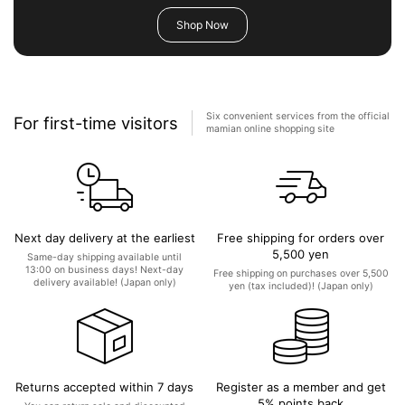
Shop Now
Six convenient services from the official
For first-time visitors
mamian online shopping site
Next day delivery at the earliest
Free shipping for orders over
5,500 yen
Same-day shipping available until
13:00 on business days! Next-day
Free shipping on purchases over 5,500
delivery available! (Japan only)
yen (tax included)! (Japan only)
Returns accepted within 7 days
Register as a member and get
5% points back