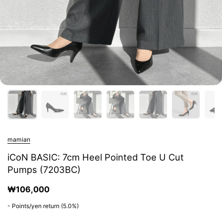
mamian
iCoN BASIC: 7cm Heel Pointed Toe U Cut
Pumps (7203BC)
₩106,000
-
Points/yen return
(5.0%)