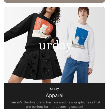
Urday
Apparel
mamian's lifestyle brand has released new graphic tees that
are perfect for the upcoming season!