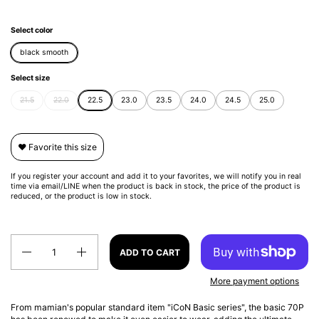
Select color
black smooth
Select size
21.5
22.0
22.5
23.0
23.5
24.0
24.5
25.0
❤️ Favorite this size
If you register your account and add it to your favorites, we will notify you in real
time via email/LINE when the product is back in stock, the price of the product is
reduced, or the product is low in stock.
Quantity
ADD TO CART
More payment options
From mamian's popular standard item "iCoN Basic series", the basic 70P