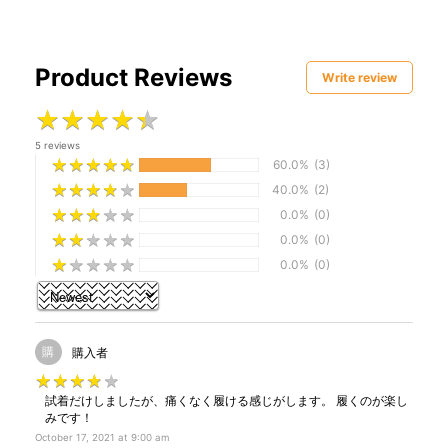
Product Reviews
Write review
★
★
★
★
★
★
★
★
★
★
5 reviews
★
★
★
★
★
★
★
★
★
★
60.0%
(3)
★
★
★
★
★
★
★
★
★
★
40.0%
(2)
★
★
★
★
★
★
★
★
★
★
0.0%
(0)
★
★
★
★
★
★
★
★
★
★
0.0%
(0)
★
★
★
★
★
★
★
★
★
★
0.0%
(0)
購
購入者
★
★
★
★
★
★
★
★
★
★
試着だけしましたが、痛くなく履ける感じがします。 履くのが楽し
みです！
October 17, 2021 at 9:00 am