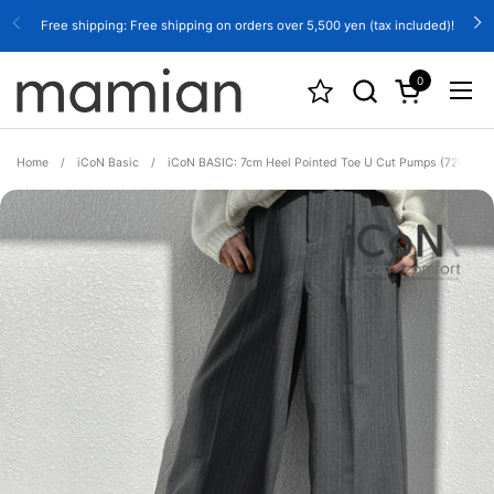
Skip to content
Free shipping: Free shipping on orders over 5,500 yen (tax included)!
0
Open cart
Open
Home
/
iCoN Basic
/
iCoN BASIC: 7cm Heel Pointed Toe U Cut Pumps (7203BC)