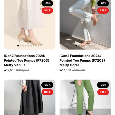
-89%
-89%
SALE
SALE
iCon2 Foundations 2024:
iCon2 Foundations 2024:
Pointed Toe Pumps (F7203)
Pointed Toe Pumps (F7203)
Melty Vanilla
Melty Coral
₩12,000
₩113,000
₩12,000
₩113,000
-20%
-20%
SALE
SALE