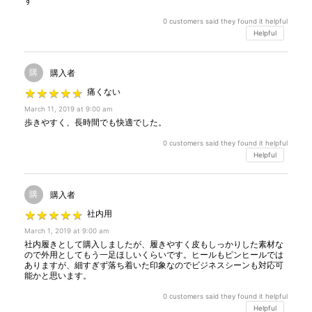
す
0
customers said they found it helpful
Helpful
購
購入者
★
★
★
★
★
★
★
★
★
★
痛くない
March 11, 2019 at 9:00 am
歩きやすく、長時間でも快適でした。
0
customers said they found it helpful
Helpful
購
購入者
★
★
★
★
★
★
★
★
★
★
社内用
March 1, 2019 at 9:00 am
社内履きとして購入しましたが、履きやすく皮もしっかりした素材な
ので外用としてもう一足ほしいくらいです。ヒールもピンヒールでは
ありますが、細すぎず落ち着いた印象なのでビジネスシーンも対応可
能かと思います。
0
customers said they found it helpful
Helpful