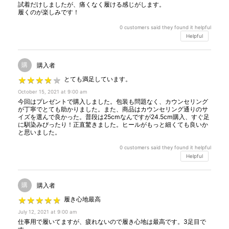
試着だけしましたが、痛くなく履ける感じがします。
履くのが楽しみです！
0
customers said they found it helpful
Helpful
購
購入者
★
★
★
★
★
★
★
★
★
★
とても満足しています。
October 15, 2021 at 9:00 am
今回はプレゼントで購入しました。包装も問題なく、カウンセリング
が丁寧でとても助かりました。また、商品はカウンセリング通りのサ
イズを選んで良かった。普段は25cmなんですが24.5cm購入、すぐ足
に馴染みぴったり！正直驚きました。ヒールがもっと細くても良いか
と思いました。
0
customers said they found it helpful
Helpful
購
購入者
★
★
★
★
★
★
★
★
★
★
履き心地最高
July 12, 2021 at 9:00 am
仕事用で履いてますが、疲れないので履き心地は最高です。3足目で