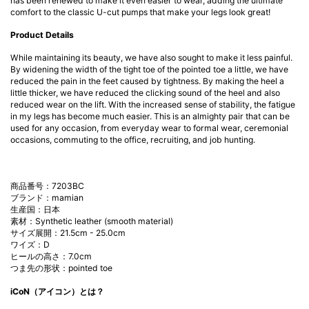
has been renewed to make it even easier to wear, adding the ultimate
comfort to the classic U-cut pumps that make your legs look great!
Product Details
While maintaining its beauty, we have also sought to make it less painful.
By widening the width of the tight toe of the pointed toe a little, we have
reduced the pain in the feet caused by tightness. By making the heel a
little thicker, we have reduced the clicking sound of the heel and also
reduced wear on the lift. With the increased sense of stability, the fatigue
in my legs has become much easier. This is an almighty pair that can be
used for any occasion, from everyday wear to formal wear, ceremonial
occasions, commuting to the office, recruiting, and job hunting.
商品番号：7203BC
ブランド：mamian
生産国：日本
素材：Synthetic leather (smooth material)
サイズ展開：21.5cm - 25.0cm
ワイズ：D
ヒールの高さ：7.0cm
つま先の形状：pointed toe
iCoN（アイコン）とは？