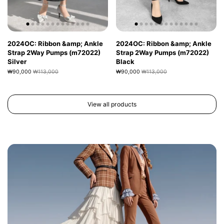
2024OC: Ribbon &amp; Ankle
2024OC: Ribbon &amp; Ankle
Strap 2Way Pumps (m72022)
Strap 2Way Pumps (m72022)
Silver
Black
₩90,000
₩113,000
₩90,000
₩113,000
View all products