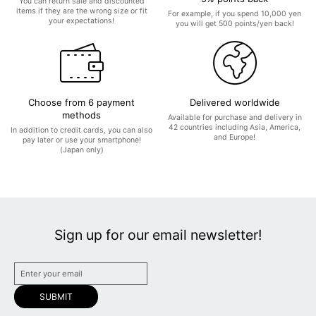
You can return sale and discounted
items if they are the wrong size or fit
For example, if you spend 10,000 yen
your expectations!
you will get 500 points/yen back!
Choose from 6 payment
Delivered worldwide
methods
Available for purchase and delivery in
42 countries including Asia, America,
In addition to credit cards, you can also
and Europe!
pay later or use your smartphone!
(Japan only)
Sign up for our email newsletter!
SUBMIT